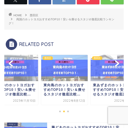
HOME
墨田区
両国のホットヨガおすすめTOP10！安い＆痩せるスタジオ徹底比較ランキン
グ！
RELATED POST
区
墨田区
墨田区
村井のホットヨガおす
東向島のホットヨガおす
東あずまのホットヨ
めTOP10！安い＆痩せ
すめTOP10！安い＆痩せ
すすめTOP10！安
タジオ徹底比較...
るスタジオ徹底比較...
せるスタジオ徹底比..
2023年11月10日
2022年8月12日
2022年8
勝どきのホットヨガおすすめTOP10！安