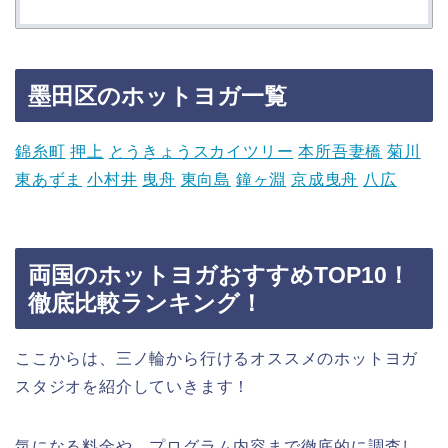
墨田区のホットヨガ一覧
錦糸町
押上
とうきょうスカイツリー
本所吾妻橋
菊川
東あずま
小村井
曳舟
東向島
鐘ヶ淵
京成曳舟
八広
両国のホットヨガおすすめTOP10！
徹底比較ランキング！
ここからは、三ノ輪から行けるオススメのホットヨガ
スタジオを紹介していきます！
気になる料金や、プログラム内容まで徹底的に調査し