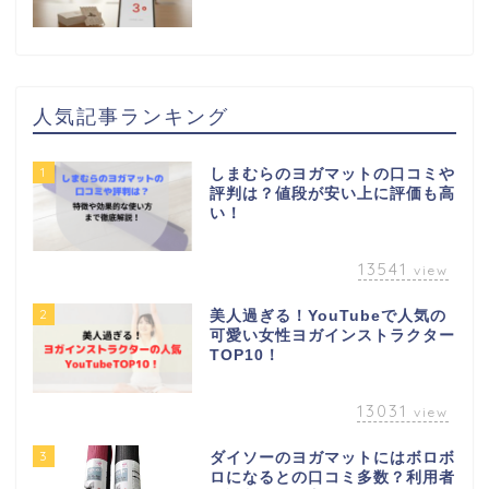
人気記事ランキング
1
しまむらのヨガマットの口コミや
評判は？値段が安い上に評価も高
い！
13541
view
2
美人過ぎる！YouTubeで人気の
可愛い女性ヨガインストラクター
TOP10！
13031
view
3
ダイソーのヨガマットにはボロボ
ロになるとの口コミ多数？利用者