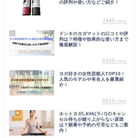
の評判や使い方などご紹介！
7645
view
4
ドンキのヨガマットの口コミや評
判は？特徴や効果的な使い方まで
徹底解説！
5629
view
5
ヨガ好きの女性芸能人TOP10！
人気のモデルや有名人を厳選紹
介！
3820
view
6
ホットヨガLAVA(ラバ)のキャン
セル待ちが繰り上がらない原因
は？順番や予約の可否などもご案
内！