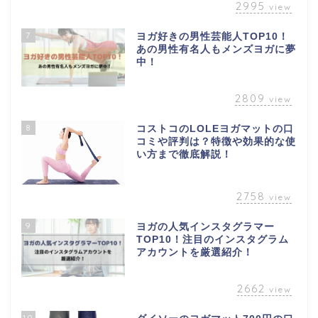
2995
view
7
ヨガ好きの男性芸能人TOP10！
あの男性有名人もメンズヨガに夢
中！
2809
view
8
コストコのLOLEヨガマットの口
コミや評判は？特徴や効果的な使
い方まで徹底解説！
2758
view
9
ヨガの人気インスタグラマー
TOP10！注目のインスタグラム
アカウントを厳選紹介！
2662
view
10