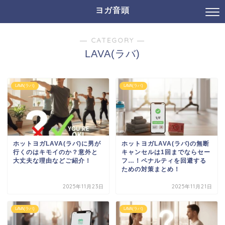
ヨガ音頭
― CATEGORY ―
LAVA(ラバ)
LAVA(ラバ)
LAVA(ラバ)
ホットヨガLAVA(ラバ)に男が
ホットヨガLAVA(ラバ)の無断
行くのはキモイのか？意外と
キャンセルは1回までならセー
大丈夫な理由などご紹介！
フ…！ペナルティを回避する
ための対策まとめ！
2025年11月23日
2025年11月21日
LAVA(ラバ)
LAVA(ラバ)