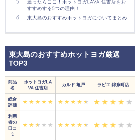
迷ったらここ！ホットヨガLAVA 住吉店をお
すすめする5つの理由！
東大島のおすすめホットヨガについてまとめ
東大島のおすすめホットヨガ厳選
TOP3
商品
ホットヨガLA
カルド 亀戸
ラピエ 錦糸町店
名
VA 住吉店
総合
評価
利用
者の
口コ
ミ