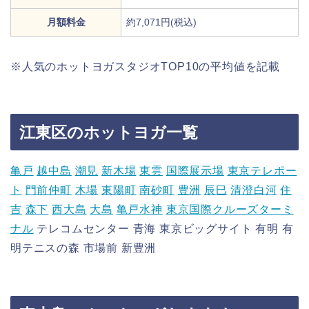
月額料金
約7,071円(税込)
※人気のホットヨガスタジオTOP10の平均値を記載
江東区のホットヨガ一覧
亀戸
越中島
潮見
新木場
東雲
国際展示場
東京テレポー
ト
門前仲町
木場
東陽町
南砂町
豊洲
辰巳
清澄白河
住
吉
森下
西大島
大島
亀戸水神
東京国際クルーズターミ
ナル
テレコムセンター 青海 東京ビッグサイト 有明 有
明テニスの森 市場前 新豊洲