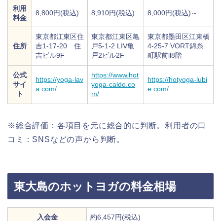
利用
8,800円(税込)
8,910円(税込)
8,000円(税込)～
料金
東京都江東区住
東京都江東区亀
東京都墨田区江東橋
住所
吉1-17-20 住
戸5-1-2 LIV亀
4-25-7 VORT錦糸
吉ビル9F
戸2ビル2F
町駅前ll8階
公式
https://www.hot
https://yoga-lav
https://hotyoga-lubi
サイ
yoga-caldo.co
a.com/
e.com/
ト
m/
※総合評価：各項目を元に総合的に判断。利用者の口
コミ：SNSなどの声から判断。
東大島のホットヨガの料金相場
入会金
約6,457円(税込)