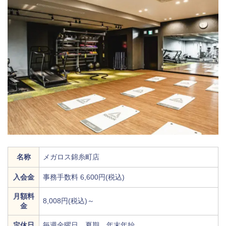
名称
メガロス錦糸町店
入会金
事務手数料 6,600円(税込)
月額料
8,008円(税込)～
金
定休日
毎週金曜日、夏期、年末年始