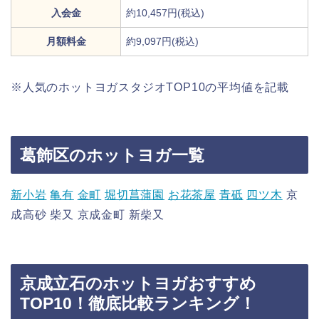
入会金
約10,457円(税込)
月額料金
約9,097円(税込)
※人気のホットヨガスタジオTOP10の平均値を記載
葛飾区のホットヨガ一覧
新小岩
亀有
金町
堀切菖蒲園
お花茶屋
青砥
四ツ木
京
成高砂 柴又 京成金町 新柴又
京成立石のホットヨガおすすめ
TOP10！徹底比較ランキング！