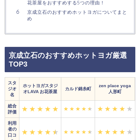
花茶屋をおすすめする5つの理由！
京成立石のおすすめホットヨガについてまと
め
京成立石のおすすめホットヨガ厳選
TOP3
スタ
ホットヨガスタジ
zen place yoga
ジオ
カルド錦糸町
オLAVA お花茶屋
人形町
名
総合
評価
利用
者の
口コ