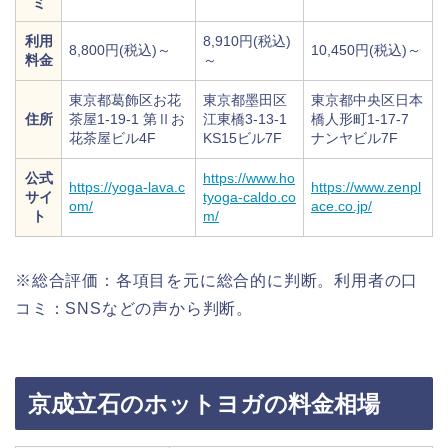
ミ
利用
8,910円(税込)
8,800円(税込)～
10,450円(税込)～
料金
～
東京都葛飾区お花
東京都墨田区
東京都中央区日本
住所
茶屋1-19-1 第Ⅱお
江東橋3-13-1
橋人形町1-17-7
花茶屋ビル4F
KS15ビル7F
ナンヤビル7F
公式
https://www.ho
https://yoga-lava.c
https://www.zenpl
サイ
tyoga-caldo.co
om/
ace.co.jp/
ト
m/
※総合評価：各項目を元に総合的に判断。利用者の口
コミ：SNSなどの声から判断。
京成立石のホットヨガの料金相場