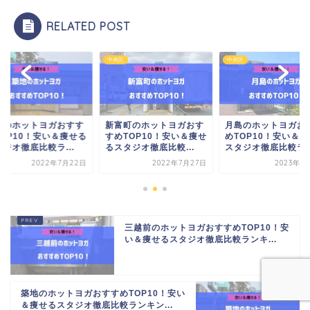
RELATED POST
区
中央区
中央区
地のホットヨガおすす
新富町のホットヨガおす
月島のホットヨガお
TOP10！安い＆痩せる
すめTOP10！安い＆痩せ
めTOP10！安い＆
ジオ徹底比較ラ...
るスタジオ徹底比較...
スタジオ徹底比較ラ..
2022年7月22日
2022年7月27日
2023年1
三越前のホットヨガおすすめTOP10！安
い＆痩せるスタジオ徹底比較ランキ...
築地のホットヨガおすすめTOP10！安い
＆痩せるスタジオ徹底比較ランキン...