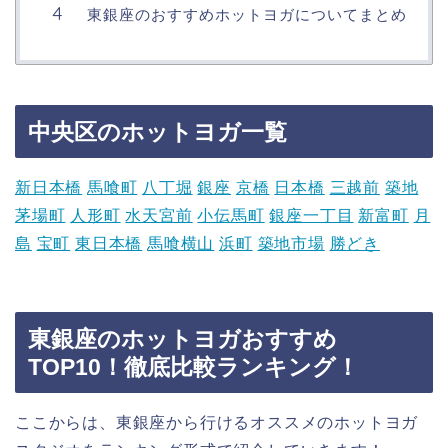
東銀座のおすすめホットヨガについてまとめ
中央区のホットヨガ一覧
新日本橋
馬喰町
八丁堀
銀座
京橋
日本橋
三越前
築地
茅場町
人形町
水天宮前
小伝馬町
銀座一丁目
新富町
月
島
宝町
東日本橋
馬喰横山
浜町
築地市場
勝どき
東銀座のホットヨガおすすめ
TOP10！徹底比較ランキング！
ここからは、東銀座から行けるオススメのホットヨガ