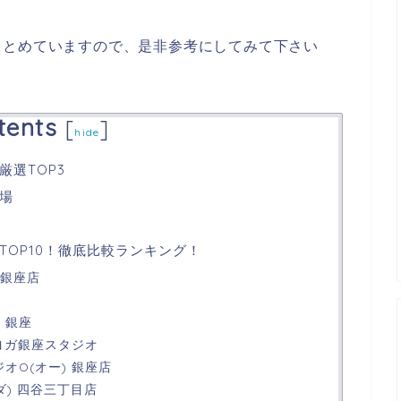
まとめていますので、是非参考にしてみて下さい
tents
[
]
hide
選TOP3
場
TOP10！徹底比較ランキング！
 銀座店
a 銀座
ヨガ銀座スタジオ
オO(オー) 銀座店
ーダ) 四谷三丁目店