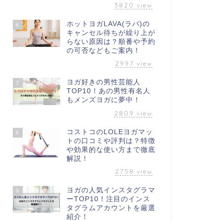
3820
view
ホットヨガLAVA(ラバ)の
6
キャンセル待ちが繰り上が
らない原因は？順番や予約
の可否などもご案内！
2997
view
ヨガ好きの男性芸能人
7
TOP10！あの男性有名人
もメンズヨガに夢中！
2809
view
コストコのLOLEヨガマッ
8
トの口コミや評判は？特徴
や効果的な使い方まで徹底
解説！
2758
view
ヨガの人気インスタグラマ
9
ーTOP10！注目のインス
タグラムアカウントを厳選
紹介！