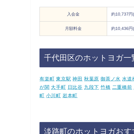
入会金
約10,737
月額料金
約10,436
千代田区のホットヨガ一
有楽町
東京駅
神田
秋葉原
御茶ノ水
水道
が関
大手町
日比谷
九段下
竹橋
二重橋前
町
小川町
岩本町
淡路町のホットヨガおすす