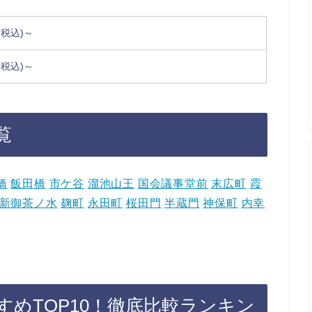
円(税込)～
円(税込)～
覧
橋
飯田橋
市ケ谷
溜池山王
国会議事堂前
末広町
霞
新御茶ノ水
麹町
永田町
桜田門
半蔵門
神保町
内幸
めTOP10！徹底比較ランキン