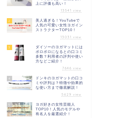
上に評価も高い！
13541
view
美人過ぎる！YouTubeで
2
人気の可愛い女性ヨガイン
ストラクターTOP10！
13031
view
ダイソーのヨガマットには
3
ボロボロになるとの口コミ
多数？利用者の評判や使い
方などご紹介！
7646
view
ドンキのヨガマットの口コ
4
ミや評判は？特徴や効果的
な使い方まで徹底解説！
5629
view
ヨガ好きの女性芸能人
5
TOP10！人気のモデルや
有名人を厳選紹介！